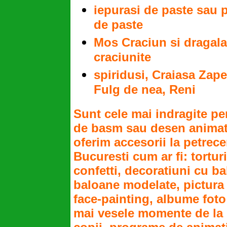
iepurasi de paste sau 
de paste
Mos Craciun si dragala
craciunite
spiridusi, Craiasa Zape
Fulg de nea, Reni
Sunt cele mai indragite pe
de basm sau desen animat.
oferim accesorii la petrece
Bucuresti cum ar fi: torturi, 
confetti, decoratiuni cu b
baloane modelate, pictura 
face-painting, albume foto
mai vesele momente de la 