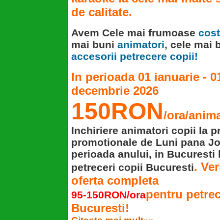
de calitate.
Avem Cele mai frumoase
cos
mai buni
animatori
, cele mai 
accesorii petrecere copii!
In perioada
01 ianuarie - 0
decembrie
2026
150RON
/ora/anima
Inchiriere animatori copii la p
promotionale de Luni pana Jo
perioada anului, in Bucuresti 
. Ver
petreceri copii Bucuresti
oferta completa
pentru petrec
95-150RON/ora
Bucuresti!