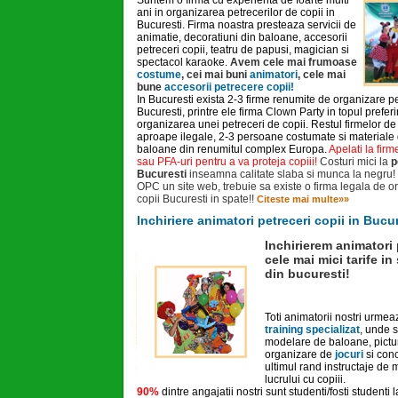
Suntem o firma cu experienta de foarte multi
ani in organizarea petrecerilor de copii in
Bucuresti. Firma noastra presteaza servicii de
animatie, decoratiuni din baloane, accesorii
petreceri copii, teatru de papusi, magician si
spectacol karaoke.
Avem cele mai frumoase
costume
, cei mai buni
animatori
, cele mai
bune
accesorii petrecere copii!
In Bucuresti exista 2-3 firme renumite de organizare pe
Bucuresti, printre ele firma Clown Party in topul preferin
organizarea unei petreceri de copii. Restul firmelor de 
aproape ilegale, 2-3 persoane costumate si materiale 
baloane din renumitul complex Europa.
Apelati la firm
sau PFA-uri pentru a va proteja copiii!
Costuri mici la
p
Bucuresti
inseamna calitate slaba si munca la negru! 
OPC un site web, trebuie sa existe o firma legala de o
copii Bucuresti in spate!!
Citeste mai multe»»
Inchiriere animatori petreceri copii in Bucu
Inchirierem animatori 
cele mai mici tarife in
din bucuresti!
Toti animatorii nostri urmea
training specializat
, unde 
modelare de baloane, pictur
organizare de
jocuri
si conc
ultimul rand instructaje de 
lucrului cu copiii.
90%
dintre angajatii nostri sunt studenti/fosti studenti la