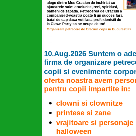
alege dintre Mos Craciun de inchiriat cu
ajutoarele sale: craciunite, reni, spiridusi,
oameni de zapada. Petrecerea de Craciun a
companiei d-voastra poate fi un succes fara
batai de cap daca veti lasa profesionistii de
la Clown Party sa se ocupe de tot!
Organizare petrecere de Craciun copii in Bucuresti»»
10.Aug.2026 Suntem o ade
firma de organizare petrec
copii si evenimente corpor
oferta noastra avem perso
pentru copii impartite in:
clowni si clownitze
printese si zane
vrajitoare si personaje
halloween