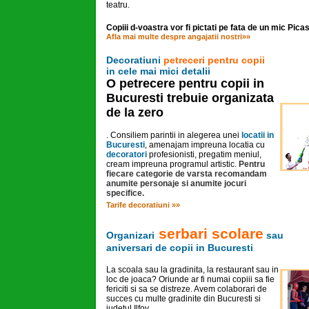
teatru.
Copiii d-voastra vor fi pictati pe fata de un mic Pica
Afla mai multe despre angajatii nostri»»
Decoratiuni
petreceri pentru copii
in cele mai mici detalii
O petrecere pentru copii in
Bucuresti trebuie organizata
de la zero
. Consiliem parintii in alegerea unei
locatii in
Bucuresti
, amenajam impreuna locatia cu
decoratori
profesionisti, pregatim meniul,
cream impreuna programul artistic.
Pentru
fiecare categorie de varsta recomandam
anumite personaje si anumite jocuri
specifice.
Tarife decoratiuni »»
serbari scolare
Organizari
sau
aniversari de copii in Bucuresti
La scoala sau la gradinita, la restaurant sau in
loc de joaca? Oriunde ar fi numai copiii sa fie
fericiti si sa se distreze. Avem colaborari de
succes cu multe gradinite din Bucuresti si
judetul Ilfov.