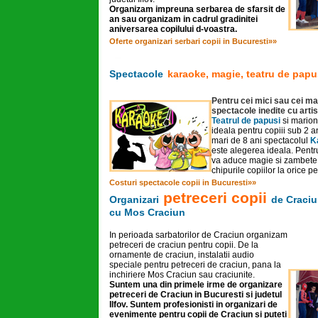
Organizam impreuna serbarea de sfarsit de
an sau organizam in cadrul gradinitei
aniversarea copilului d-voastra.
Oferte organizari serbari copii in Bucuresti»»
Spectacole
karaoke, magie, teatru de papu
Pentru cei mici sau cei m
spectacole inedite cu artist
Teatrul de papusi
si marion
ideala pentru copiii sub 2 an
mari de 8 ani spectacolul
K
este alegerea ideala. Pentru
va aduce magie si zambete
chipurile copiilor la orice pe
Costuri spectacole copii in Bucuresti»»
petreceri copii
Organizari
de Craci
cu Mos Craciun
In perioada sarbatorilor de Craciun organizam
petreceri de craciun pentru copii. De la
ornamente de craciun, instalatii audio
speciale pentru petreceri de craciun, pana la
inchiriere Mos Craciun sau craciunite.
Suntem una din primele irme de organizare
petreceri de Craciun in Bucuresti si judetul
Ilfov. Suntem profesionisti in organizari de
evenimente pentru copii de Craciun si puteti