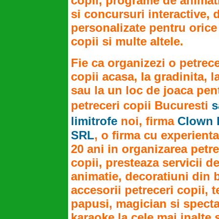
copii, programe de animati
si concursuri interactive, 
personalizate pentru orice
copii si multe altele.
Fie ca organizezi o petrec
copii acasa, la gradinita, l
sau la un loc de joaca pen
petreceri copii Bucuresti
s
limitrofe
noi, firma
Clown 
SRL
, o firma cu experient
20 ani in organizarea petre
copii, presteaza servicii d
animatie, decoratiuni din 
accesorii petreceri copii, t
papusi, magician si spect
karaoke la cele mai inalte