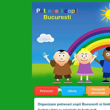
Fotografii
Petreceri
Oferte
personaje
Organizare petreceri copii Bucuresti si limi