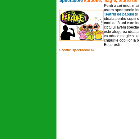
Spectacole
karaoke, magie, teatru de
Pentru cei mici, ma
avem spectacole ine
Teatrul de papusi
si
ideala pentru copiii 
mari de 8 ani care i
cititului avem specta
este alegerea ideala.
va aduce magie si z
chipurile copiilor la 
Bucuresti.
Costuri spectacole »»