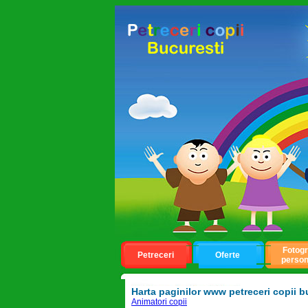
Fotogr
Petreceri
Oferte
person
Harta paginilor
www petreceri copii b
Animatori copii