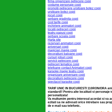
firma organizare petrecere copii
costume personaje copii
promotii petrecere ursitoare botez copii
ursitoare botez copii
jocuri copii
serbare gradinita copii
cost tarife copii
inchiriere animatori copii
locatii petreceri copii
teatru papusi copii
serbare scoala copii
Harta site
rezervari-animatori copii
aniversari copii
magician magie copii
decoratiuni baloane copii
cursuri joburi copii
servicii petrecere copii
petreceri tematice copii
telefoane contact Animatori copii
karaoke magie teatru copii
organizare aniversare copii
decoratiuni petrecere copii
spectacol karaoke copii
TARIF UNIC IN BUCURESTI 110RON/ORA anima
standard!! Pentru alte localitati si personaje t
personalizata!
Va multumim pentru interesul acordat si va 
ezitati sa ne adresati orice intrebare sau pr
de e-mail sau telefonic.